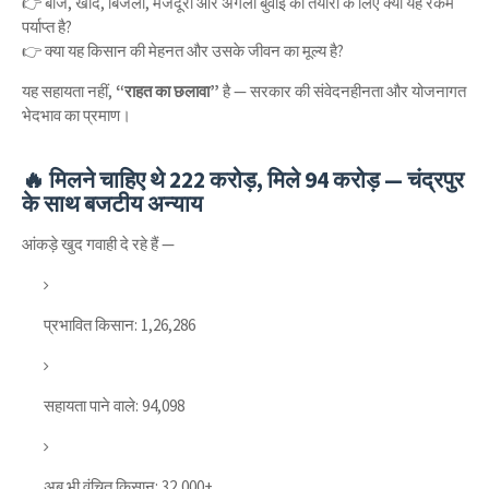
👉 बीज, खाद, बिजली, मजदूरी और अगली बुवाई की तैयारी के लिए क्या यह रकम
पर्याप्त है?
👉 क्या यह किसान की मेहनत और उसके जीवन का मूल्य है?
यह सहायता नहीं,
“राहत का छलावा”
है — सरकार की संवेदनहीनता और योजनागत
भेदभाव का प्रमाण।
🔥 मिलने चाहिए थे 222 करोड़, मिले 94 करोड़ — चंद्रपुर
के साथ बजटीय अन्याय
आंकड़े खुद गवाही दे रहे हैं —
प्रभावित किसान: 1,26,286
सहायता पाने वाले: 94,098
अब भी वंचित किसान: 32,000+