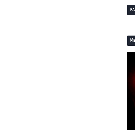
F
विज