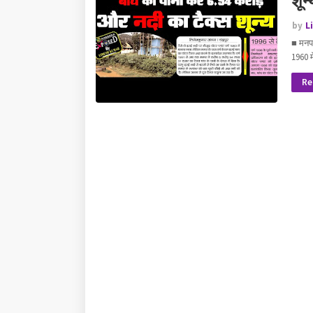
शून्
by
L
■ मनपा
1960 
Re