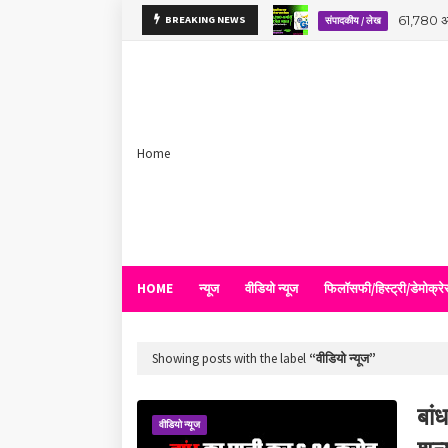
61,780 अ
BREAKING NEWS
संपादकीय / लेख
Home
HOME
न्यूज
वीडियो न्यूज
फिलॉसफी/हिस्ट्री/डेमोक्
Showing posts with the label
वीडियो न्यूज
बां
वीडियो न्यूज