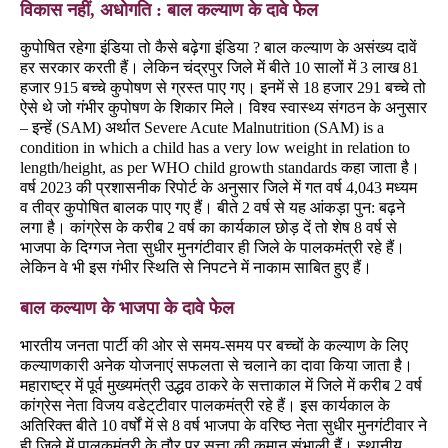
विकास नहीं, अधोगति : बाल कल्याण के दावे फेल
कुपोषित रहेगा इंडिया तो कैसे बढ़ेगा इंडिया ? बाल कल्याण के असंख्य दावें
हर सरकार करती हैं। लेकिन चंद्रपुर जिले में बीते 10 सालों में 3 लाख 81
हजार 915 बच्चे कुपोषण से ग्रस्त पाए गए। इनमें से 18 हजार 291 बच्चे तो
ऐसे थे जो गंभीर कुपोषण के शिकार मिले। विश्व स्वास्थ्य संगठन के अनुसार
– इन्हें (SAM) अर्थात Severe Acute Malnutrition (SAM) is a
condition in which a child has a very low weight in relation to
length/height, as per WHO child growth standards कहा जाता है।
वर्ष 2023 की प्रशासनीक रिपोर्ट के अनुसार जिले में गत वर्ष 4,043 मध्यम
व तीव्र कुपोषित बालक पाए गए हैं। बीते 2 वर्ष से यह आंकड़ा पुन: बढ़ने
लगा है। कांग्रेस के करीब 2 वर्ष का कार्यकाल छोड़ दें तो शेष 8 वर्ष से
भाजपा के दिग्गज नेता सुधीर मुनगंटीवार ही जिले के पालकमंत्री रहे हैं।
लेकिन वे भी इस गंभीर स्थिति से निपटने में नाकाम साबित हुए हैं।
बाल कल्याण के भाजपा के दावे फेल
भारतीय जनता पार्टी की ओर से समय-समय पर बच्चों के कल्याण के लिए
कल्याणकारी अनेक योजनाएं सफलता से चलाने का दावा किया जाता है।
महाराष्ट्र में पूर्व मुख्यमंत्री उद्धव ठाकरे के सत्ताकाल में जिले में करीब 2 वर्ष
कांग्रेस नेता विजय वडेट्‌टीवार पालकमंत्री रहे हैं। इस कार्यकाल के
अतिरिक्त बीते 10 वर्षों में से 8 वर्ष भाजपा के वरिष्ठ नेता सुधीर मुनगंटीवार ने
ही जिले में पालकमंत्री के तौर पर सत्ता की कमान संभाली हैं। स्थानीय