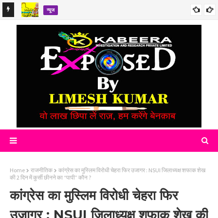
न्यूज
बिगड़े
Chandrapur leaders failed to spend Rs 101.87 crore on Prime
Minister's schemes : प्रधानमंत्री योजनाओं के 101.87 करोड़ खर्च करने में
चंद्रपुर के नेता फेल
Home
राजनीतिक
कांग्रेस का मुस्लिम विरोधी चेहरा फिर उजागर : NSUI जिलाध्यक्ष शफाक शेख
की 2 दिन में कुर्सी छीनने का “पापी” कौन ?
कांग्रेस का मुस्लिम विरोधी चेहरा फिर
उजागर : NSUI जिलाध्यक्ष शफाक शेख की